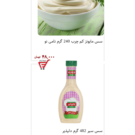
سس مایونز کم چرب 240 گرم نامی نو
۴۸,۰۰۰
سس سیر 482 گرم دلپذیر