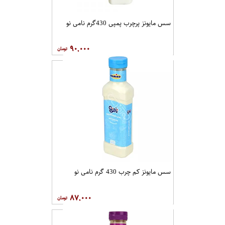
سس مایونز پرچرب پمپی 430گرم نامی نو
۹۰,۰۰۰
سس مایونز کم چرب 430 گرم نامی نو
۸۷,۰۰۰