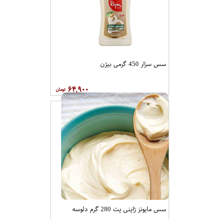
سس سزار 450 گرمی بیژن
۶۴,۹۰۰
سس مایونز ژاپنی پت 280 گرم دلوسه