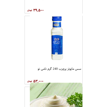
۳۹,۵۰۰
سس مایونز پرچرب 240 گرم نامی نو
۵۳,۰۰۰