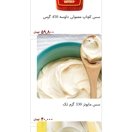
سس کچاپ معمولی دلوسه 450 گرمی
۵۹,۸۰۰
سس مایونز 330 گرم تک
۴۰,۰۰۰