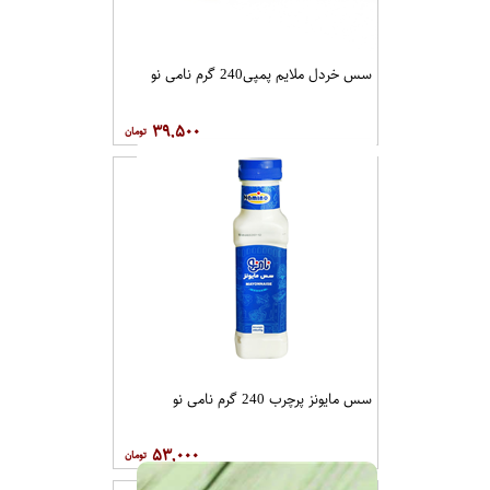
سس خردل ملایم پمپی240 گرم نامی نو
۳۹,۵۰۰
سس مایونز پرچرب 240 گرم نامی نو
۵۳,۰۰۰