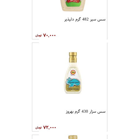
سس سیر 482 گرم دلپذیر
۷۰,۰۰۰
سس سزار 430 گرم بهروز
۷۲,۰۰۰