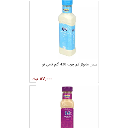
سس مایونز کم چرب 430 گرم نامی نو
۸۷,۰۰۰