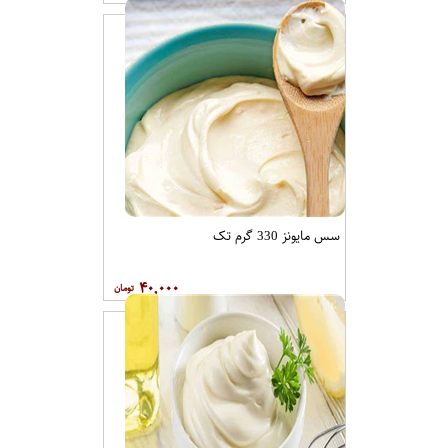
سس مایونز 330 گرم تک
۴۰,۰۰۰