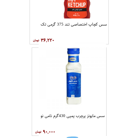
سس کچاپ اختصاصی تند 375 گرمی تک
۳۶,۲۲۰
سس مایونز پرچرب پمپی 430گرم نامی نو
۹۰,۰۰۰