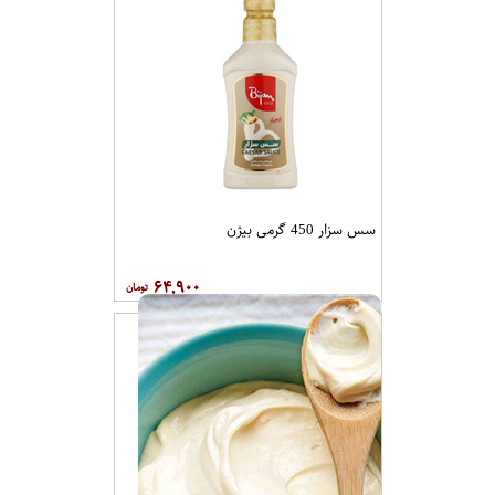
سس سزار 450 گرمی بیژن
۶۴,۹۰۰