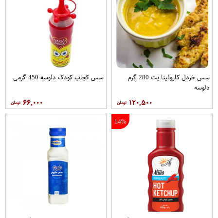
سس خردل کارولینا پت 280 گرم
سس کچاپ کودک دلوسه 450 گرمی
دلوسه
۶۶,۰۰۰
۱۲۰,۵۰۰
14%