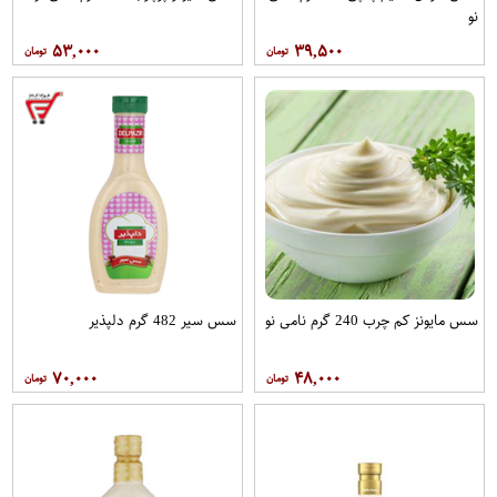
نو
۵۳,۰۰۰
۳۹,۵۰۰
سس مایونز کم چرب 240 گرم نامی نو
سس سیر 482 گرم دلپذیر
۷۰,۰۰۰
۴۸,۰۰۰