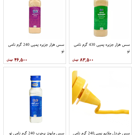
سس هزار جزیره پمپی 430 گرم نامی
سس هزار جزیره پمپی 240 گرم نامی
نو
نو
۴۶,۵۰۰
۸۳,۵۰۰
سس خردل ملایم پمپی240 گرم نامی
سس مایونز پرچرب 240 گرم نامی نو