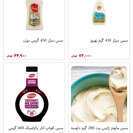
سس سزار 430 گرم بهروز
سس سزار 450 گرمی بیژن
۶۴,۹۰۰
۷۲,۰۰۰
سس مایونز ژاپنی پت 280 گرم دلوسه
سس کچاپ انار بالزامیک 400 گرمی