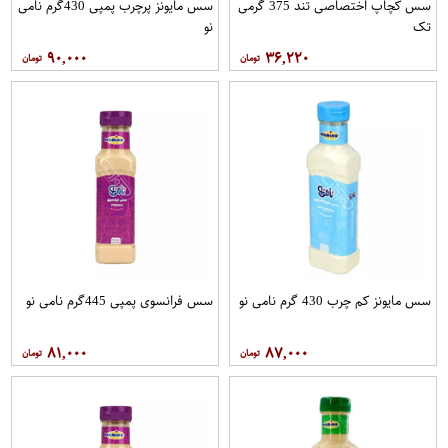
سس کچاپ اختصاصی تند 375 گرمی
سس مایونز پرچرب پمپی 430گرم نامی
تک
نو
۹۰,۰۰۰
۳۶,۲۲۰
سس مایونز کم چرب 430 گرم نامی نو
سس فرانسوی پمپی 445گرم نامی نو
۸۱,۰۰۰
۸۷,۰۰۰