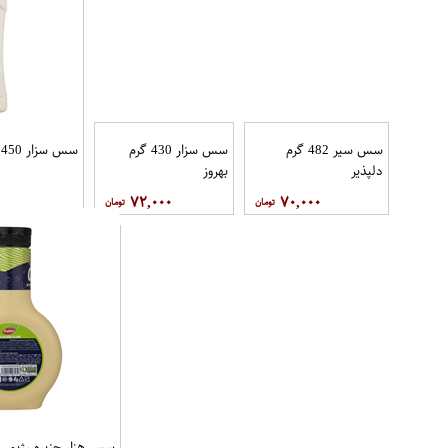
سس سیر 482 گرم
سس سزار 430 گرم بهروز
دلپذیر
,۰۰۰
۷۰,۰۰۰
سس سیر وسماق 280 گرم
سس هز