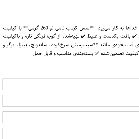
**سس کچاپ نامی نو 260 گرمی: طعمی کلاسیک و پرطرفدار** سس کچاپ یکی از محبوب‌ترین چاشنی‌های غذایی است که در کنار انواع غذاها به کار می‌رود. **سس کچاپ نامی نو 260 گرمی** با کیفیت
️ بافت یکدست و غلیظ ✔️ تهیه‌شده از گوجه‌فرنگی تازه و باکیفیت
 فست‌فودی مانند **سیب‌زمینی سرخ‌کرده، ساندویچ، پیتزا، برگر و
 کیفیت تضمین‌شده ✅ بسته‌بندی مناسب و قابل حمل