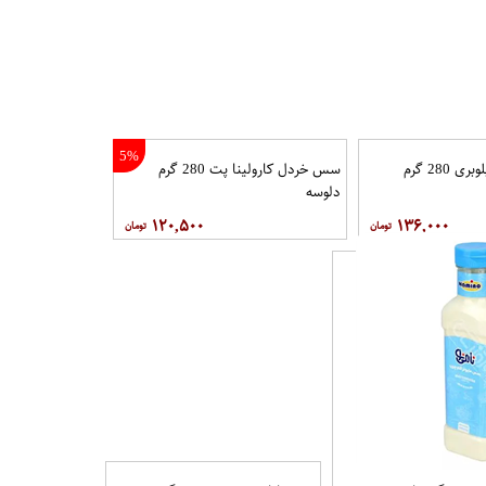
5%
سس مایونز بلوبری 280 گرم
سس خردل کارولینا پت 280 گرم
دلوسه
۱۲۰,۵۰۰
۱۳۶,۰۰۰