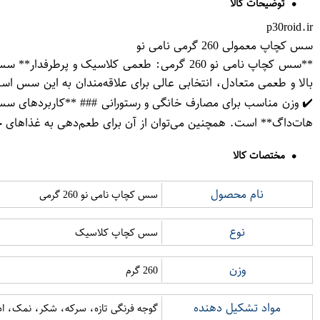
توضیحات کالا
p30roid.ir
سس کچاپ معمولی 260 گرمی نامی نو
بالا و طعمی متعادل، انتخابی عالی برای علاقه‌مندان به این سس ا
✔️ وزن مناسب برای مصارف خانگی و رستورانی ### **کاربردهای سس ک
هات‌داگ** است. همچنین می‌توان از آن برای طعم‌دهی به غذاهای 
مختصات کالا
نام محصول
سس کچاپ نامی نو 260 گرمی
نوع
سس کچاپ کلاسیک
وزن
260 گرم
مواد تشکیل دهنده
گوجه فرنگی تازه، سرکه، شکر، نمک، اد