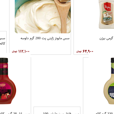
سس سزار 450 گرمی بیژن
سس مایونز ژاپنی پت 280 گرم دلوسه
۶۴,۹۰۰
۷۲
ار جزیره رژیمی 330 گرم کاله
سس فلفل سبز دلپذیر 100
سس انار 