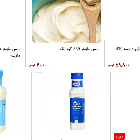
سس کچاپ معمولی دلوسه 450
سس مایونز 330 گرم تک
دلوسه
۴۰,۰۰۰
۵۹,۸۰۰
14%