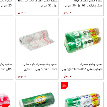
سفره یکبار مصرف ترنج
سفره یکبار مصرف ناب کد m01
سفره یکبا
مدل پرفراژدار 01 رول 50 متری
رول 50 متری
25 متری
بسته 4عددی
۰
۰
عددی
سفره یکبار مصرف
سفره یکبارمصرف کوالا مدل
سفره یکبا
دارکوب مدل agorchinSABZ رول
Silver Roses رول 10 متری
کتان Blue Rose رول 10 متری
50 متری بسته 3 عددِی
۰
۰
5%