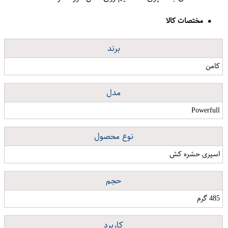
مختصات کالا
برند
کامن
مدل
Powerfull
نوع محصول
اسپری حشره کش
حجم
485 گرم
کاربرد