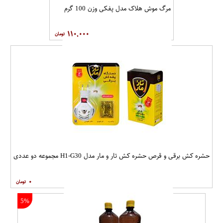
مرگ موش هلاک مدل پفکی وزن 100 گرم
۱۱۰,۰۰۰
حشره کش برقی و قرص حشره کش تار و مار مدل H1-G30 مجموعه دو عددی
۰
5%