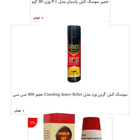
خمیر سوسک کش پاسبان مدل P-1 وزن 80 گرم
۰
سوسک کش گرین ورد مدل Crawling Insect Killer حجم 400 سی سی
۰
5%