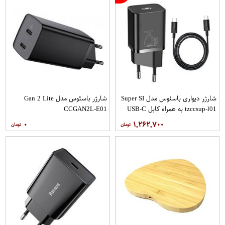
شارژر دیواری باسئوس مدل Super SI
شارژر باسئوس مدل Gan 2 Lite
tzccsup-l01 به همراه کابل USB-C
CCGAN2L-E01
۰
۱,۲۶۲,۷۰۰