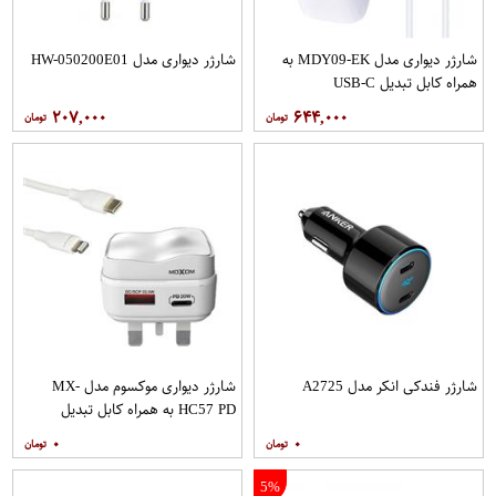
شارژر دیواری مدل MDY09-EK به
شارژر دیواری مدل HW-050200E01
همراه کابل تبدیل USB-C
۲۰۷,۰۰۰
۶۴۴,۰۰۰
شارژر فندکی انکر مدل A2725
شارژر دیواری موکسوم مدل MX-
HC57 PD به همراه کابل تبدیل
لایتنینگ
۰
۰
5%