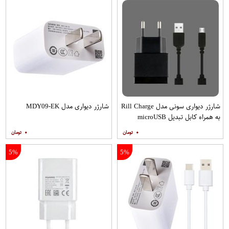
شارژر دیواری سونی مدل Rill Charge
شارژر دیواری مدل MDY09-EK
به همراه کابل تبدیل microUSB
۰
۰
5%
5%