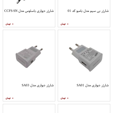
شارژر بی سیم مدل بامبو کد 01
شارژر دیواری باسئوس مدل CCFS-SN
۰
۰
شارژر دیواری مدل SA01
شارژر دیواری مدل SA03
۰
۰