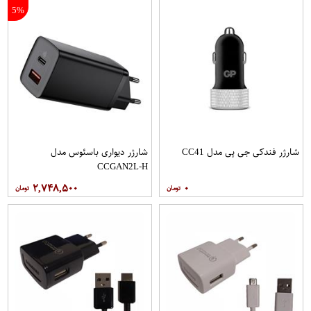
5%
شارژر فندکی جی پی مدل CC41
شارژر دیواری باسئوس مدل
CCGAN2L-H
۲,۷۴۸,۵۰۰
۰