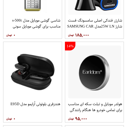
شارژر فندکی اصلی سامسونگ فست
شاسی گوشی موبایل مدل s-500i
شارژ 25W LNمدل SAMSUNG CAR
مناسب برای گوشی موبایل سونی
CGHARGER
اریکسون S500i
۰
۱۸۵,۰۰۰
14%
هولدر موبایل و تبلت سکه ای مناسب
هندزفری بلوتوثی اُرایمو مدل E95D
برای تمامی خودرو ها هنگام رانندگی
مدل EARLDOM
۰
۹۵,۰۰۰