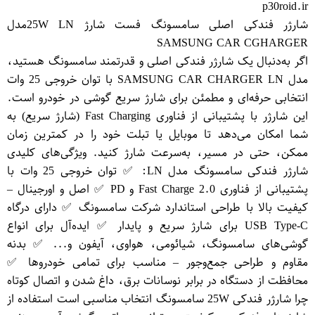
p30roid.ir
شارژر فندکی اصلی سامسونگ فست شارژ 25W LNمدل
SAMSUNG CAR CGHARGER
اگر به‌دنبال یک شارژر فندکی اصلی و قدرتمند سامسونگ هستید،
مدل SAMSUNG CAR CHARGER LN با توان خروجی 25 وات
انتخابی حرفه‌ای و مطمئن برای شارژ سریع گوشی در خودرو است.
این شارژر با پشتیبانی از فناوری Fast Charging (شارژ سریع) به
شما امکان می‌دهد تا موبایل یا تبلت خود را در کمترین زمان
ممکن، حتی در مسیر، به‌سرعت شارژ کنید. ویژگی‌های کلیدی
شارژر فندکی سامسونگ مدل LN: ✅ توان خروجی 25 وات با
پشتیبانی از فناوری Fast Charge 2.0 و PD ✅ اصل و اورجینال –
کیفیت بالا با طراحی استاندارد شرکت سامسونگ ✅ دارای درگاه
USB Type-C برای شارژ سریع و پایدار ✅ ایده‌آل برای انواع
گوشی‌های سامسونگ، شیائومی، هواوی، آیفون و... ✅ بدنه
مقاوم و طراحی جمع‌وجور – مناسب برای تمامی خودروها ✅
محافظت از دستگاه در برابر نوسانات برق، داغ شدن و اتصال کوتاه
چرا شارژر فندکی 25W سامسونگ انتخاب مناسبی است استفاده از