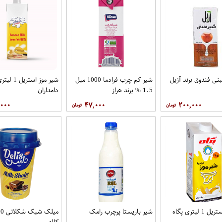
بنی فندوق برند آژیل
شیر کم چرب فرادما 1000 میل
شیر موز استریل 1 لی
1.5 % برند هراز
دامداران
,۰۰۰
۴۷,۰۰۰
۲۰۰,۰۰۰
 لیتری پگاه
شیر باریستا پرچرب رامک
کاله