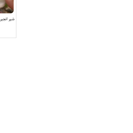
شیر انجیردامدا