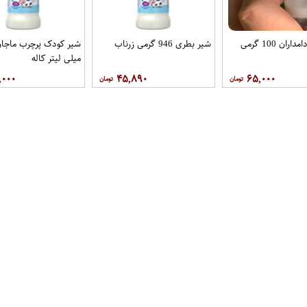
ران 100 گرمی
شیر بطری 946 گرمی زرناب
میلی لیتر کاله
,۰۰۰
۴۵,۸۹۰
۶۵,۰۰۰