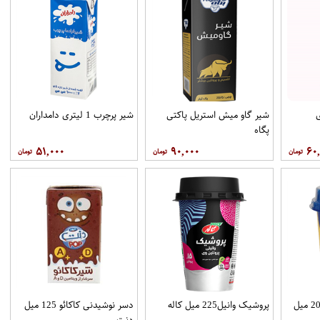
تری
شیر گاو میش استریل پاکتی
شیر پرچرب 1 لیتری دامداران
پگاه
۵۱,۰۰۰
۹۰,۰۰۰
۶۰
میلک شیک شکلاتی 200 میل
پروشیک وانیل225 میل کاله
دسر نوشیدنی کاکائو 125 میل
دنت