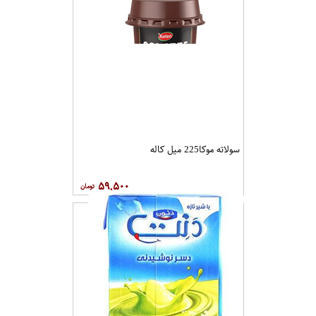
سولاته موکا225 میل کاله
۵۹,۵۰۰