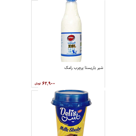
شیر باریستا پرچرب رامک
۶۲,۹۰۰