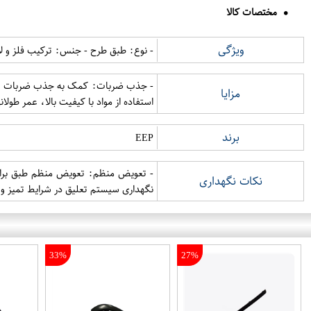
مختصات کالا
ویژگی
- نوع: طبق طرح - جنس: ترکیب فلز و ل
- جذب ضربات: کمک به جذب ضربات و ار
مزایا
استفاده از مواد با کیفیت بالا، عمر طولان
برند
EEP
- تعویض منظم: تعویض منظم طبق برای ج
نکات نگهداری
نگهداری سیستم تعلیق در شرایط تمیز و ع
33%
27%