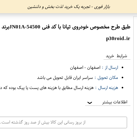
بازار فوری - تجربه یک خرید لذت بخش و دلنشین
طبق طرح مخصوص خودروی تیانا با کد فنی 54500-JN01Aبرند EEP فروشگاه مگاموتور
p30roid.ir
شرایط خرید
ارسال از :
اصفهان
-
اصفهان
مکان تحویل :
سراسر ایران قابل تحویل می باشد
هزینه ارسال :
هزینه ارسال مطابق با هزینه های پست یا پیک بوده که د
اطلاعات بیشتر
❯
از بروز رسانی این کالا بیش از صد روز گذشته است. 