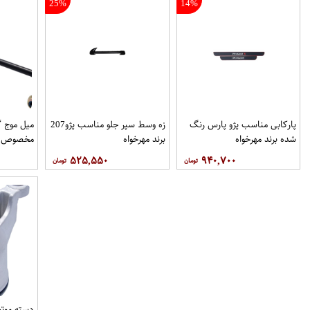
25%
14%
پاركابی مناسب پژو پارس رنگ
زه وسط سپر جلو مناسب پژو207
میل موج 
شده برند مهرخواه
برند مهرخواه
مخصوص خو
۵۲۵,۵۵۰
۹۴۰,۷۰۰
فروشگاه م
دسته موتو