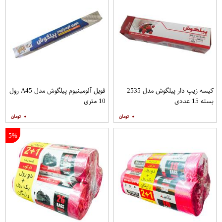
کیسه زیپ دار پیلگوش مدل 2535
فویل آلومینیوم پیلگوش مدل A45 رول
بسته 15 عددی
10 متری
۰
۰
5%