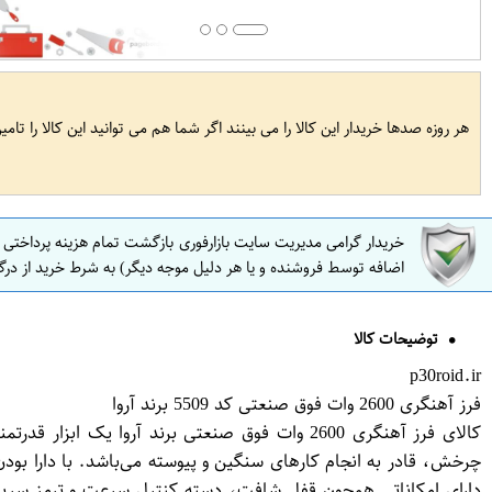
هر روزه صدها خریدار این کالا را می بینند اگر شما هم می توانید این کالا را تام
خریدار گرامی مدیریت سایت بازارفوری بازگشت تمام هزینه پرداختی
اضافه توسط فروشنده و یا هر دلیل موجه دیگر) به شرط خرید از درگ
توضیحات کالا
p30roid.ir
فرز آهنگری 2600 وات فوق صنعتی کد 5509 برند آروا
چرخش، قادر به انجام کارهای سنگین و پیوسته می‌باشد. با دارا بودن 
دارای امکاناتی همچون قفل شافت، دسته کنترل سرعت و ترمز سریع ا