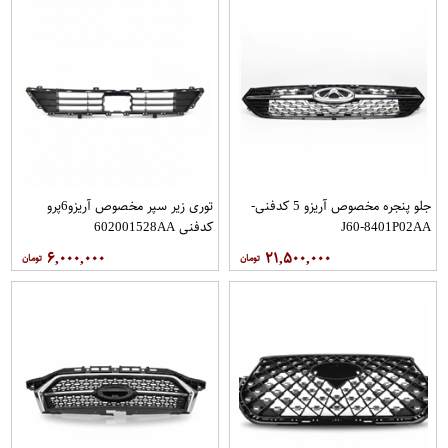
جلو پنجره مخصوص آریزو 5 کدفنی-
توری زیر سپر مخصوص آریزو6پرو
J60-8401P02AA
کدفنی 602001528AA
۶,۰۰۰,۰۰۰
۲۱,۵۰۰,۰۰۰