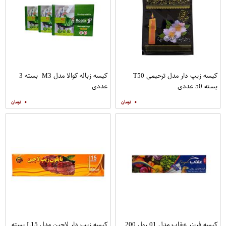
کیسه زیپ دار مدل ترحیمی T50
کیسه زباله کوالا مدل M3 بسته 3
بسته 50 عددی
عددی
۰
۰
کیسه فریزر عقاب مدل 01 رول 200
کیسه زیپ دار لاچین مدل L15 بسته