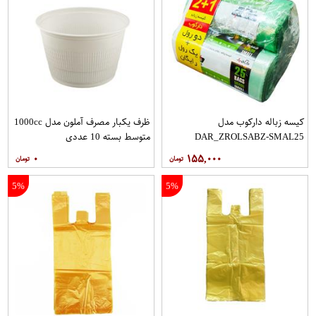
کیسه زباله دارکوب مدل
ظرف یکبار مصرف آملون مدل 1000cc
DAR_ZROLSABZ-SMAL25
متوسط بسته 10 عددی
مجموعه سه عددی بسته 25 عددی
۰
۱۵۵,۰۰۰
5%
5%