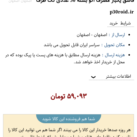
قاشق یکبار مصرف اکو بسته 50 عددی تک ظرف
اصفهان اصفهان
p30roid.ir
شرایط خرید
ارسال از :
اصفهان
-
اصفهان
مکان تحویل :
سراسر ایران قابل تحویل می باشد
هزینه ارسال :
هزینه ارسال مطابق با هزینه های پست یا پیک بوده که در
محل از خریدار اخذ خواهد شد.
اطلاعات بیشتر
❯
۵۹,۰۹۳
تومان
شما هم فروشنده این کالا شوید
هر روزه صدها خریدار این کالا را می بینند اگر شما هم می توانید این کالا را
تامین کنید واقعا جای
نام و شماره موبایل شما
اینجا خالیست