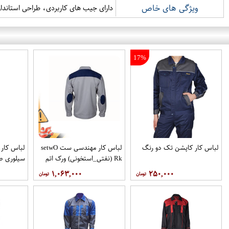
ویژگی های خاص
دارای جیب های کاربردی، طراحی استاندار
17%
لباس کار کاپشن تک دو رنگ
لباس کار مهندسی ست setwO​
لباس کار 
Rk (نفتی_استخونی) ورک اتم
سيلوری ط
۱,۰۶۳,۰۰۰
۲۵۰,۰۰۰