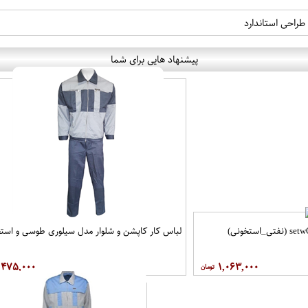
راحی استاندارد
پیشنهاد هایی برای شما
لباس کار مهندسی ست setwO​Rk (نفتی_استخونی)
لباس کار کاپشن و شلوار مدل سيلوری طوسی و استخ
۴۷۵,۰۰۰
۱,۰۶۳,۰۰۰