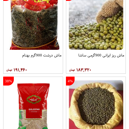
ماش ریز ایرانی 900گرمی ساشا
ماش درشت 900گرم بهنام
۱۹۱,۴۶۰
۱۸۳,۳۲۰
38%
4%