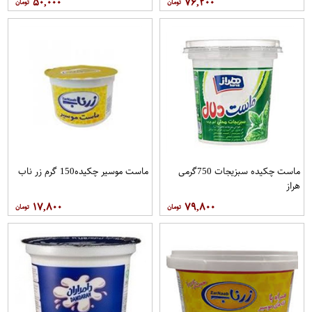
۵۰,۰۰۰
۷۶,۲۰۰
ماست چکیده سبزیجات 750گرمی
ماست موسیر چکیده150 گرم زر ناب
هراز
۱۷,۸۰۰
۷۹,۸۰۰