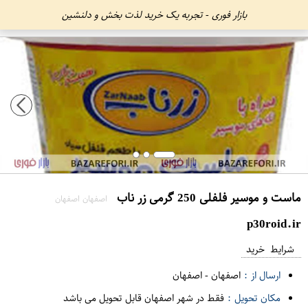
بازار فوری - تجربه یک خرید لذت بخش و دلنشین
ماست و موسیر فلفلی 250 گرمی زر ناب
اصفهان اصفهان
p30roid.ir
شرایط خرید
ارسال از :
اصفهان
-
اصفهان
مکان تحویل :
فقط در شهر اصفهان قابل تحویل می باشد