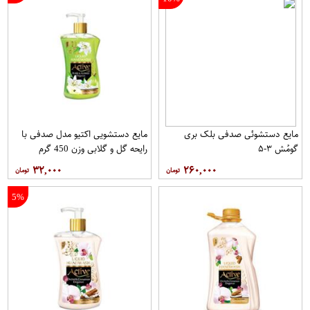
مایع دستشوئی صدفی بلک بری
مایع دستشویی اکتیو مدل صدفی با
گومُش ۳-۵
رایحه گل و گلابی وزن 450 گرم
۳۲,۰۰۰
۲۶۰,۰۰۰
5%