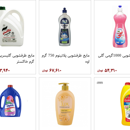
1گرمی گلی
مایع ظرفشویی پلاتینوم 750 گرم
اوه
گرم خاکستر
۳,۹۴۰
۶۷,۶۱۰
۵۴,۳۱۰