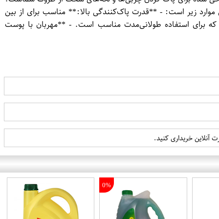
موارد زیر است: - **قدرت پاک‌کنندگی بالا:** مناسب برای از بین
که‌های سخت. - **رایحه دلنشین سیب:** ایجاد حس تازگی و طراوت. - **حجم اقتصادی:** بسته‌بندی 3750 گرمی که برای استفاده طولانی‌مدت مناسب است. - **مهربان با پوست
0%