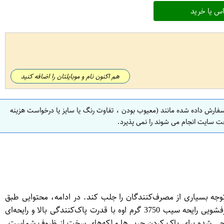
س یا خرید
هم اکنون نام و موبایلتان را اضافه کنید
سفارش داده شده مانند (معیوب بودن ، تفاوت رنگ یا سایز یا درخواست هزینه
ت سایت انجام می شوند را نمی پذیرد.
توانسته توجه بسیاری از مصرف‌کنندگان را جلب کند. در ادامه، محتوایی طبق
اصول سئو برای این محصول ارائه می‌شود: مایع ظرفشویی رایحه سیب 3750 گرم اوه: انتخابی هوشمند برای ظروفی درخشان و تم مایع ظرفشویی رایحه سیب 3750 گرم اوه با قدرت پاک‌کنندگی بالا و رایحه‌ای
رفشویی رایحه سیب 3750 گرم اوه، محصولی با کیفیت بالا و طراحی شده برای پاک کردن چربی‌ها و لکه‌های سخت از ظروف شماست.