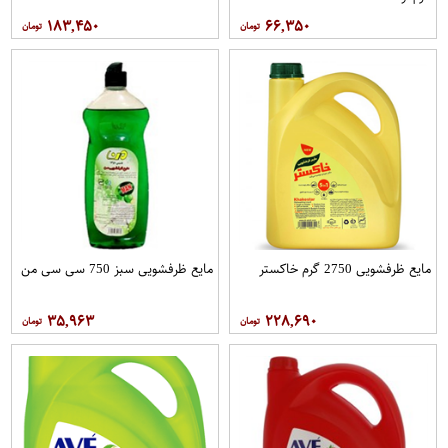
۱۸۳,۴۵۰
۶۶,۳۵۰
مایع ظرفشویی 2750 گرم خاکستر
مایع ظرفشویی سبز 750 سی سی من
۳۵,۹۶۳
۲۲۸,۶۹۰