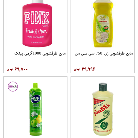
مایع ظرفشویی زرد 750 سی سی من
مایع ظرفشویی 1000گرمی پینک
۶۹,۷۰۰
۲۹,۹۹۶