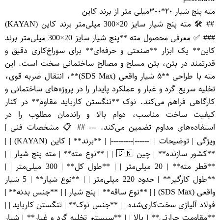
مته پنج شیار ۲۰*۳۰۰میلی متر از برند کاین
## 🛠️ مته پنج شیار سایز 20×300 میلی‌متر برند کاین (KAYAN)
### ✅ معرفی محصول مته **پنج شیار سایز 20×300 میلی‌متر برند
کاین** یک ابزار **صنعتی و حرفه‌ای** برای سوراخ‌کاری دقیق و
قدرتمند در بتن، بتن مسلح و مصالح ساختمانی سخت است. این
مته با طراحی **۵ شیار واقعی (SDS Max)**، انتقال ضربه قوی،
تخلیه سریع گرد و غبار و عملکرد پایدار را در پروژه‌های ساختمانی و
کارگاهی فراهم می‌کند. نوک **تنگستن کارباید مقاوم** در کنار
کیفیت ساخت مناسب، دوام بالا و راندمان مطلوب را در
استفاده‌های مداوم تضمین می‌کند. --- ## 📋 مشخصات فنی |
ویژگی | توضیحات | |------|---------| | **برند** | کاین (KAYAN) | |
**کشور سازنده** | چین 🇨🇳 | | **نوع مته** | مته پنج شیار | |
**قطر مته** | 20 میلی‌متر | | **طول کل** | 300 میلی‌متر | |
**طول کارگیر** | حدود 220 میلی‌متر | | **نوع شیار** | 5 شیار
واقعی (SDS Max) | | **نوع ساقه** | پنج شیار | | **جنس بدنه** |
فولاد آلیاژی سخت‌کاری‌شده | | **جنس نوک** | تنگستن کارباید | |
**مقاومت حرارتی** | بالا | | **سیستم تخلیه گرد و غبار** | شیار