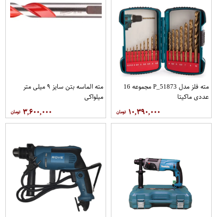
مته فلز مدل P_51873 مجموعه 16
مته الماسه بتن سایز ۹ میلی متر
عددی ماکیتا
میلواکی
۳,۶۰۰,۰۰۰
۱۰,۳۹۰,۰۰۰