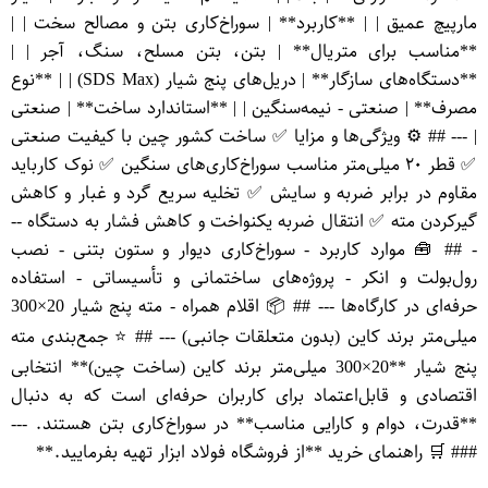
مارپیچ عمیق | | **کاربرد** | سوراخ‌کاری بتن و مصالح سخت | |
**مناسب برای متریال** | بتن، بتن مسلح، سنگ، آجر | |
**دستگاه‌های سازگار** | دریل‌های پنج شیار (SDS Max) | | **نوع
مصرف** | صنعتی - نیمه‌سنگین | | **استاندارد ساخت** | صنعتی
| --- ## ⚙️ ویژگی‌ها و مزایا ✅ ساخت کشور چین با کیفیت صنعتی
✅ قطر ۲۰ میلی‌متر مناسب سوراخ‌کاری‌های سنگین ✅ نوک کارباید
مقاوم در برابر ضربه و سایش ✅ تخلیه سریع گرد و غبار و کاهش
گیرکردن مته ✅ انتقال ضربه یکنواخت و کاهش فشار به دستگاه --
- ## 🧰 موارد کاربرد - سوراخ‌کاری دیوار و ستون بتنی - نصب
رول‌بولت و انکر - پروژه‌های ساختمانی و تأسیساتی - استفاده
حرفه‌ای در کارگاه‌ها --- ## 📦 اقلام همراه - مته پنج شیار 20×300
میلی‌متر برند کاین (بدون متعلقات جانبی) --- ## ⭐ جمع‌بندی مته
پنج شیار **20×300 میلی‌متر برند کاین (ساخت چین)** انتخابی
اقتصادی و قابل‌اعتماد برای کاربران حرفه‌ای است که به دنبال
**قدرت، دوام و کارایی مناسب** در سوراخ‌کاری بتن هستند. ---
### 🛒 راهنمای خرید **از فروشگاه فولاد ابزار تهیه بفرمایید.**