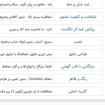
ضد خش و خط
بله – مقاوم در برابر کلید، سکه و اجسام 
شفافیت و کیفیت تصویر
شفافیت بسیار بالا – بدون کاهش وضوح
روکش ضد اثر انگشت
دارد – با خاصیت ضد لک و چربی
نصب
سریع، آسان، بدون ایجاد حباب و همراه
طراحی دقیق
برش لیزری دقیق، هماهنگ با ماژول دوربین آیفون
سازگاری با قاب گوشی
کاملاً سازگار با انواع قاب و گارد محافظ
رنگ و ظاهر
شفاف (Invisible) – بدون تغییر در طراحی پشت گوشی
کاربرد اصلی
محافظت از لنز دوربین آیفون 12 پرو مکس در برابر آسیب‌های روزمره