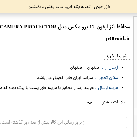
بازار فوری - تجربه یک خرید لذت بخش و دلنشین
محافظ لنز ایفون 12 پرو مکس مدل CAMERA PROTECTO​R
p30roid.ir
شرایط خرید
ارسال از :
اصفهان
-
اصفهان
مکان تحویل :
سراسر ایران قابل تحویل می باشد
هزینه ارسال :
هزینه ارسال مطابق با هزینه های پست یا پیک بوده که د
اطلاعات بیشتر
❯
از بروز رسانی این کالا بیش از صد روز گذشته است. 