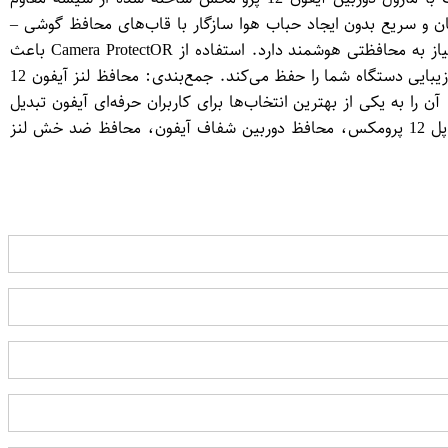
 سریع بدون ایجاد حباب هوا سازگار با قاب‌های محافظ گوشی –
بدون ایجاد مزاحمت یا برآمدگی چرا باید از محافظ لنز استفاده کنیم دوربین آیفون 12 پرو مکس با کیفیت فوق‌العاده و لنزهای پیشرفته، نیاز به محافظتی هوشمند دارد. استفاده از Camera ProtectO​R باعث
می‌شود لنز در برابر خطرات روزمره مانند تماس با اجسام تیز، افتادن یا گردوغبار آسیب نبیند. این محافظ ظاهری شفاف و نامرئی دارد که زیبایی دستگاه شما را حفظ می‌کند. جمع‌بندی: محافظ لنز آیفون 12
ب راحت، آن را به یکی از بهترین انتخاب‌ها برای کاربران حرفه‌ای آیفون تبدیل
کرده است. کلمات کلیدی پیشنهادی برای سئو: محافظ لنز آیفون 12 پرو مکس، گلس دوربین iPhone 12 Pro Max، Camera ProtectO​R اپل 12 پرومکس، محافظ دوربین شفاف آیفون، محافظ ضد خش لنز