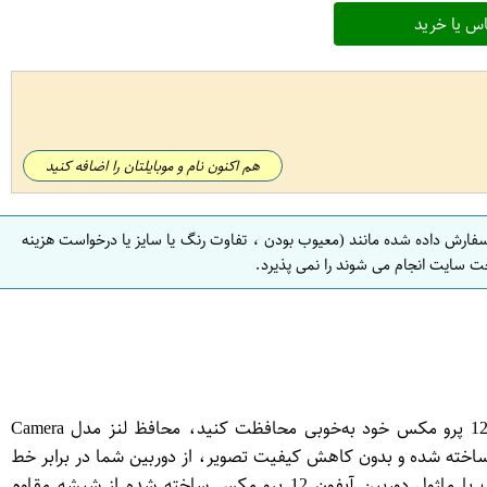
س یا خرید
هم اکنون نام و موبایلتان را اضافه کنید
سفارش داده شده مانند (معیوب بودن ، تفاوت رنگ یا سایز یا درخواست هزینه
ت سایت انجام می شوند را نمی پذیرد.
محافظ لنز دوربین آیفون 12 پرو مکس مدل Camera ProtectO​R – محافظت حرفه‌ای با وضوح شفاف اگر می‌خواهید از لنز دوربین آیفون 12 پرو مکس خود به‌خوبی محافظت کنید، محافظ لنز مدل Camera
طمئن است. این محافظ شیشه‌ای حرارت‌دیده (Tempered Glass) با طراحی اختصاصی برای آیفون 12 پرو مکس ساخته شده و بدون کاهش کیفیت تصویر، از دوربین شما در برابر خط
و خش، ضربه و گرد و غبار محافظت می‌کند. ویژگی‌های محافظ لنز آیفون 12 Pro Max مدل Camera ProtectO​R: طراحی دقیق متناسب با ماژول دوربین آیفون 12 پرو مکس ساخته شده از شیشه مقاوم