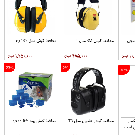
فنجی
محافظ گوش 3M مدل h9
محافظ گوش مدل ep 107
۱,۲۵۰,۰۰۰
۴۸۵,۰۰۰
۱۰,
23%
2%
30%
ونی
محافظ گوش هانیول مدل T3
محافظ گوش برند green life