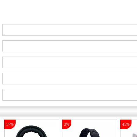
17%
3%
41%