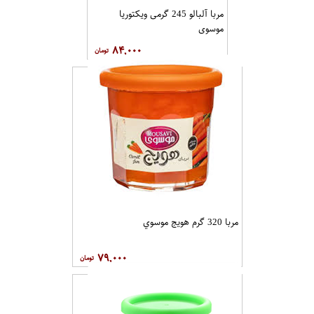
مربا آلبالو 245 گرمی ویکتوریا
موسوی
۸۴,۰۰۰
مربا 320 گرم هویج موسوي
۷۹,۰۰۰