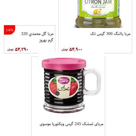
14%
مربا بالنگ 300 گرمی تک
مربا گل محمدي 320
گرم بهروز
۵۴,۲۹۰
۵۴,۹۰۰
مربای تمشک 245 گرمی ویکتوریا موسوی