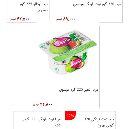
مربا 320 گرم توت فرنگی موسوي
مربا زردالو 225 گرم
موسوي
۶۲,۵۰۰
۸۹,۰۰۰
مربا انجیر 225 گرم موسوي
۴۴,۸۰۰
12%
مربا توت فرنگي 320
مربا توت فرنگی 300 گرمی
گرمی بهروز
تک