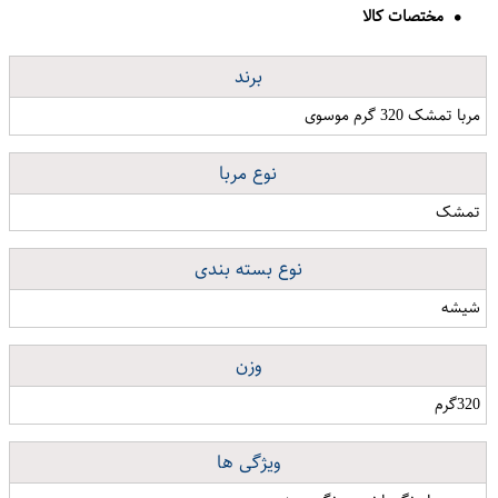
مختصات کالا
برند
مربا تمشک 320 گرم موسوی
نوع مربا
تمشک
نوع بسته بندی
شیشه
وزن
320گرم
ویژگی ها