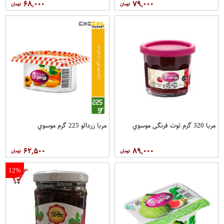
۶۸,۰۰۰
۷۹,۰۰۰
مربا 320 گرم توت فرنگی موسوي
مربا زردالو 225 گرم موسوي
۶۲,۵۰۰
۸۹,۰۰۰
12%