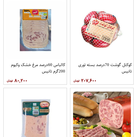
کوکتل گوشت 70درصد بسته توری
کالباس 60درصد مرغ خشک وکیوم
تانیس
200گرم تانیس
۸۰,۲۰۰
۲۰۷,۶۰۰