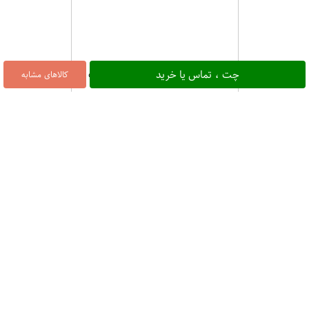
سلامت بیسکویت کرمدار موزی 120 گرمی
چت ، تماس یا خرید
کالاهای مشابه
۱۵,۰۰۰
شیرین عسل بیسکویت تست ایت کاکائو130 گرمی