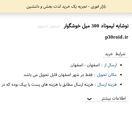
بازار فوری - تجربه یک خرید لذت بخش و دلنشین
نوشابه لیموناد 300 میل خوشگوار
اصفهان اصفهان
p30roid.ir
شرایط خرید
ارسال از :
اصفهان
-
اصفهان
مکان تحویل :
فقط در شهر اصفهان قابل تحویل می باشد
هزینه ارسال :
هزینه ارسال مطابق با هزینه های پست یا پیک بوده که در 
اطلاعات بیشتر
❯