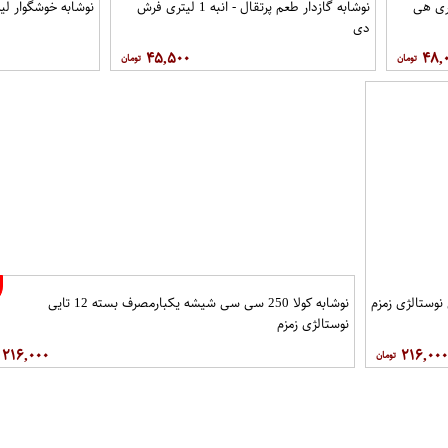
لت ساده 1 لیتری هی
نوشابه گازدار طعم پرتقال - انبه 1 لیتری فرش
نوشابه خوشگوار لیموناد .5
دی
۴۵,۵۰۰
۴۸,
نوشابه کولا 250 سی سی شیشه یکبارمصرف بسته 12 تایی
نوستالژی زمزم
۲۱۶,۰۰۰
۲۱۶,۰۰۰