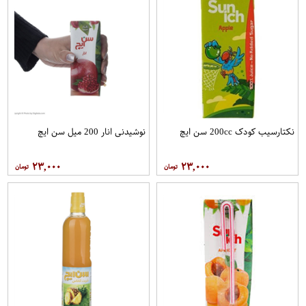
نکتارسیب کودک 200cc سن ايچ
نوشیدنی انار 200 میل سن ایچ
۲۳,۰۰۰
۲۳,۰۰۰