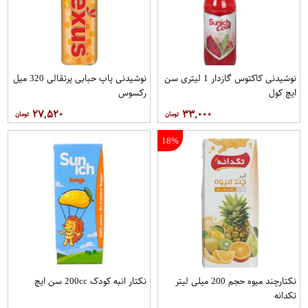
نوشیدنی کاکتوس گازدار 1 لیتری سن
نوشیدنی پاپ حبابی پرتقالی 320 میل
ایچ کول
رکسوس
۲۷,۵۲۰
۳۳,۰۰۰
18%
نکتارچند میوه حجم 200 میلی لیتر
نکتار انبه کودک 200cc سن ايچ
تکدانه