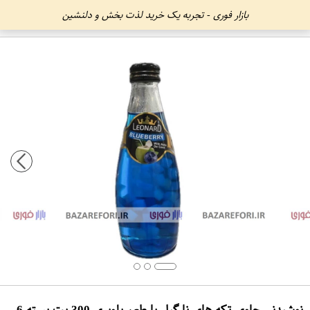
بازار فوری - تجربه یک خرید لذت بخش و دلنشین
نوشیدنی حاوی تکه های نارگیل با طعم بلوبری 300 پت بسته 6