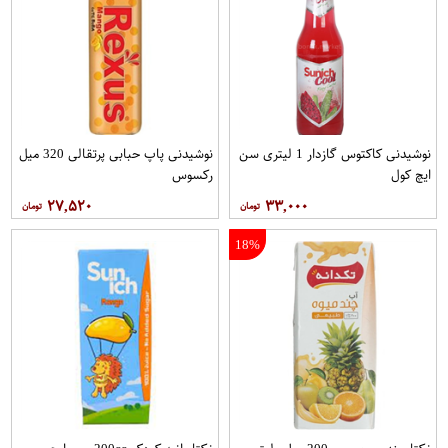
نوشیدنی کاکتوس گازدار 1 لیتری سن
نوشیدنی پاپ حبابی پرتقالی 320 میل
ایچ کول
رکسوس
۲۷,۵۲۰
۳۳,۰۰۰
18%