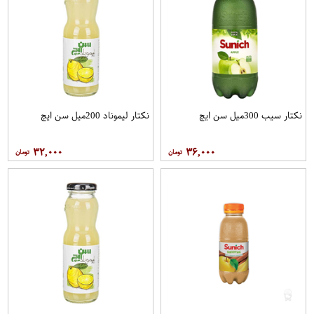
نکتار سیب 300میل سن ایچ
نکتار لیموناد 200میل سن ایچ
۳۲,۰۰۰
۳۶,۰۰۰