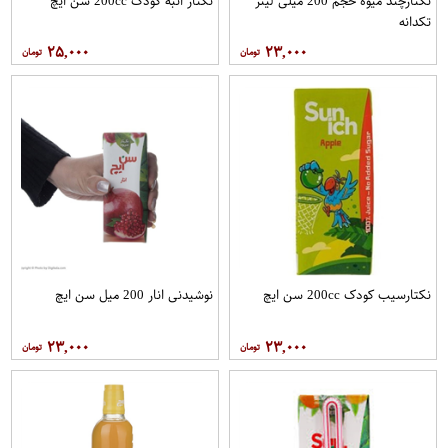
نکتارچند میوه حجم 200 میلی لیتر
نکتار انبه کودک 200cc سن ايچ
تکدانه
۲۵,۰۰۰
۲۳,۰۰۰
نکتارسیب کودک 200cc سن ايچ
نوشیدنی انار 200 میل سن ایچ
۲۳,۰۰۰
۲۳,۰۰۰