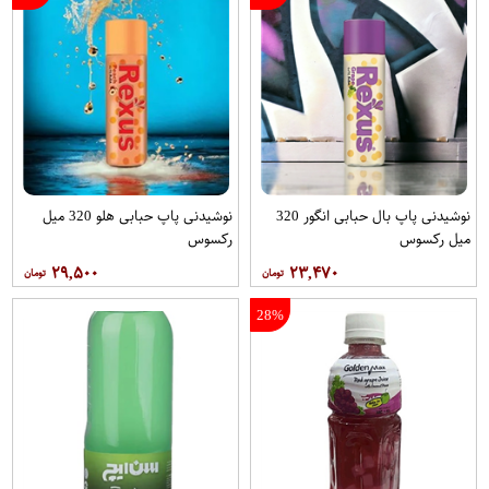
نوشیدنی پاپ بال حبابی انگور 320
نوشیدنی پاپ حبابی هلو 320 میل
میل رکسوس
رکسوس
۲۹,۵۰۰
۲۳,۴۷۰
28%