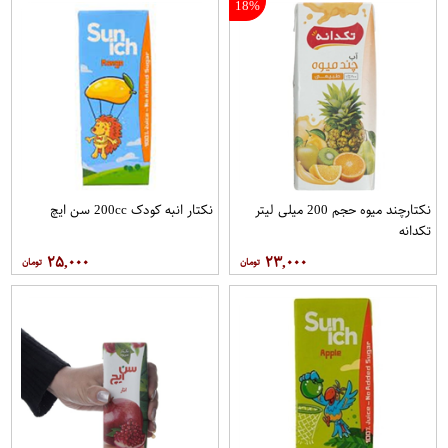
18%
نکتارچند میوه حجم 200 میلی لیتر
نکتار انبه کودک 200cc سن ايچ
تکدانه
۲۵,۰۰۰
۲۳,۰۰۰