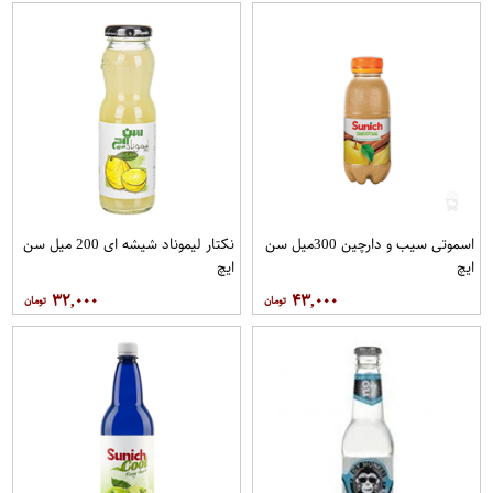
اسموتی سیب و دارچین 300میل سن
نکتار لیموناد شیشه ای 200 میل سن
ایچ
ایچ
۳۲,۰۰۰
۴۳,۰۰۰