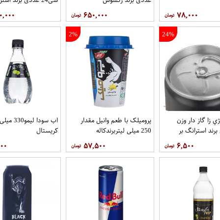
۰,۰۰۰
۶۵۰,۰۰۰
۷۸,۰۰۰
2%
24%
ژي زا گاز دار وزن
پرومیلک با طعم وانیل مقدار
اب سودا ليمو
250 میلی لیتربرندکاله
کريستال
۰۰۰
۵۷,۵۰۰
۶,۵۰۰