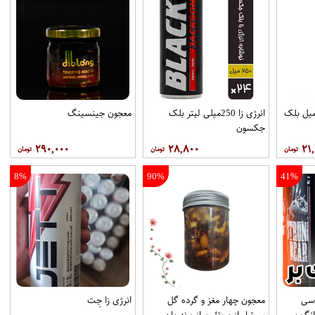
دنی انرژی زا 330 میل بلک
انرژی زا 250میلی لیتر بلک
معجون جینسینگ
جکسون
۲۹۰,۰۰۰
۲۸,۸۰۰
۲۱
8%
90%
41%
ه ی انرژی زا 250 سی
معجون چهار مغز و گرده گل
انرژی زا جِت
سرشار از پروتئین از برند بان