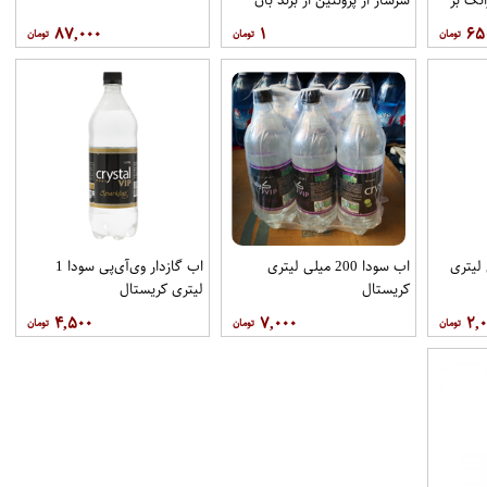
۸۷,۰۰۰
۱
۶۵
330 میلی لیتری
اب سودا 200 ميلی لیتری
اب گازدار وی‌آی‌پی سودا 1
کريستال
ليتری کريستال
۴,۵۰۰
۷,۰۰۰
۲,