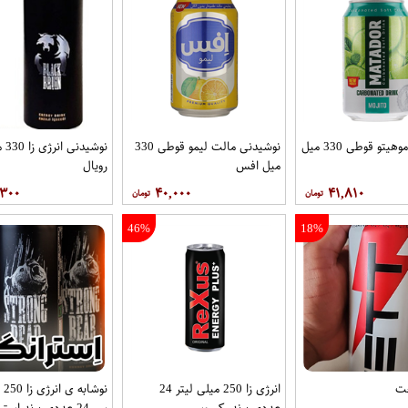
نوشیدنی موهیتو قوطی 330 میل
نوشیدنی مالت لیمو قوطی 330
نوشی
میل افس
رویال
,۳۰۰
۴۰,۰۰۰
۴۱,۸۱۰
46%
18%
جت
انرژی زا 250 میلی لیتر 24
نوشاب
عددی برند رکسوس
سی24 عددی برند استرانگ بر