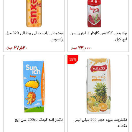
نوشیدنی کاکتوس گازدار 1 لیتری سن
نوشیدنی پاپ حبابی پرتقالی 320 میل
ایچ کول
رکسوس
۲۷,۵۲۰
۳۳,۰۰۰
18%
نکتارچند میوه حجم 200 میلی لیتر
نکتار انبه کودک 200cc سن ايچ
تکدانه