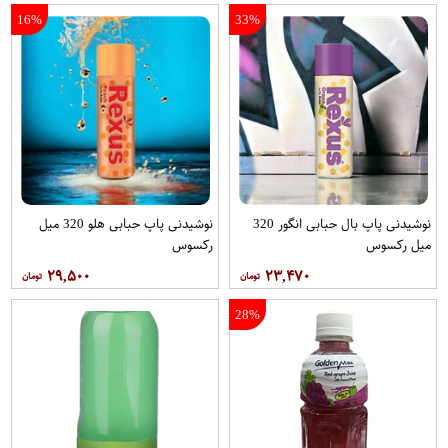
16%
33%
نوشیدنی پاپ بال حبابی انگور 320
نوشیدنی پاپ حبابی هلو 320 میل
میل رکسوس
رکسوس
۲۹,۵۰۰
۲۳,۴۷۰
28%