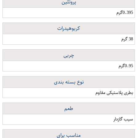
پروتئین
0.395گرم
کربوهیدرات
38 گرم
چربی
0.95گرم
نوع بسته بندی
بطری پلاستیکی مقاوم
طعم
سیب گازدار
مناسب برای