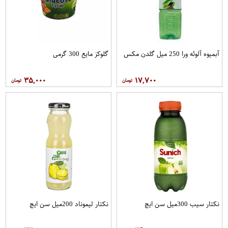
آبمیوه آلوئه ورا 250 میل گلدن مکس
گلوکز مایع 300 گرمی
۳۵,۰۰۰
۱۷,۷۰۰
نکتار سیب 300میل سن ایچ
نکتار لیموناد 200میل سن ایچ