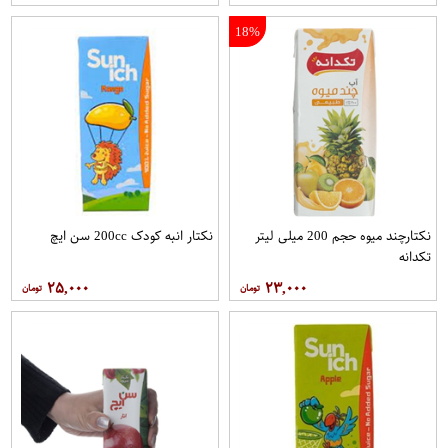
18%
نکتارچند میوه حجم 200 میلی لیتر
نکتار انبه کودک 200cc سن ايچ
تکدانه
۲۵,۰۰۰
۲۳,۰۰۰