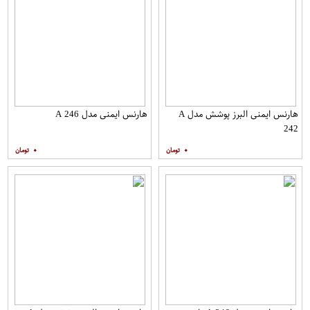
هارنس ایمنی البرز پوشش مدل A
هارنس ایمنی مدل A 246
242
۰
۰