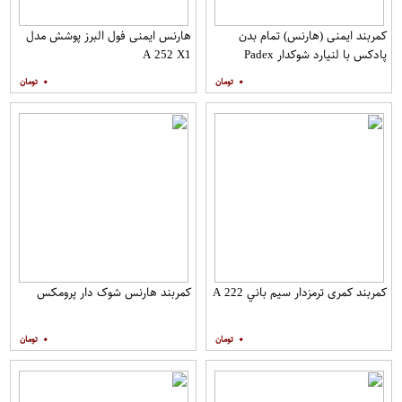
کمربند ایمنی (هارنس) تمام بدن
هارنس ایمنی فول البرز پوشش مدل
پادکس با لنیارد شوکدار Padex
A 252 X1
۰
۰
کمربند کمری ترمزدار سيم باني A 222
کمربند هارنس شوک دار پرومکس
۰
۰