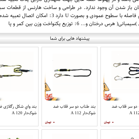
پیشنهاد هایی برای شما
 دو سر قلاب ضد
بند طناب دو سر قلاب ضد
بند واي شكل رگلاژی ض
شوک‌دار A 112
شوک‌دار A 120
۰
۰