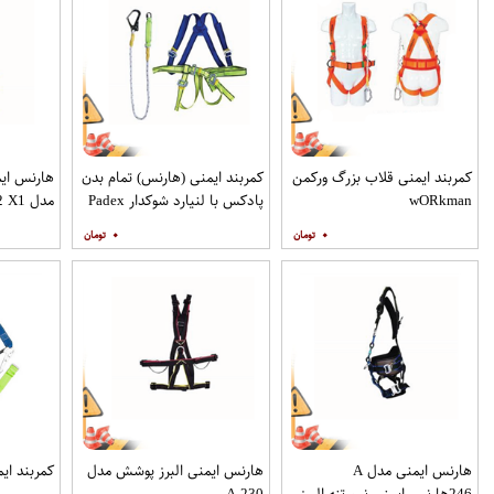
کمربند ایمنی قلاب بزرگ ورکمن
کمربند ایمنی (هارنس) تمام بدن
هارنس ایم
wO​Rkman
پادکس با لنیارد شوکدار Padex
مدل A 252 X1
۰
۰
هارنس ایمنی مدل A
هارنس ایمنی البرز پوشش مدل
کمربند ای
246هارنس ایمنی نیم تنه البرز
A 230