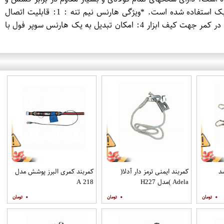
حادثه می باشد که ساده و راحت ریگلاژ میشود و در زمان حادثه امکان باز شدن آن وجود ندارد. در طراحی و ساخت هارنس از قطعات سبک استفاده شده است. *ویژگی هارنس نیم تنه : 1: قابلیت اتصال
صندلی نشیمن 2: قابلیت اتصال لنیارد استوپ دار)ترمز( جهت تنظیم فاصله با سطوح عمودی و بصورت U دارد 3: امکان اتصال تعبیه شده در کمر جهت کیف ابزار 4: امکان تبدیل به یک هارنس سوپر فول با
د
کمربند ایمنی ترمز دار آدلا(
کمربند کمری البرز پوشش مدل
Adela )مدل H227
A 218
۰
۰
۰