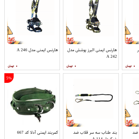
هارنس ایمنی البرز پوشش مدل
هارنس ایمنی مدل A 246
A 242
۰
۰
۰
5%
 ضد
بند طناب سه سر قلاب ضد
کمربند ایمنی آدلا کد 667
شوک‌دار A 114