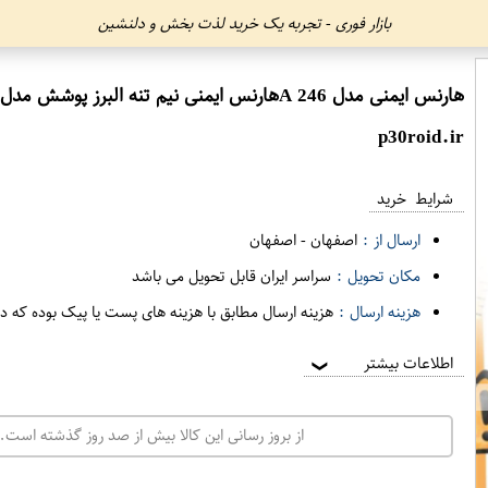
بازار فوری - تجربه یک خرید لذت بخش و دلنشین
هارنس ایمنی مدل A 246هارنس ایمنی نیم تنه البرز پوشش مدل A 246
p30roid.ir
شرایط خرید
ارسال از :
اصفهان
-
اصفهان
مکان تحویل :
سراسر ایران قابل تحویل می باشد
هزینه ارسال :
هزینه ارسال مطابق با هزینه های پست یا پیک بوده که د
اطلاعات بیشتر
❯
از بروز رسانی این کالا بیش از صد روز گذشته است. 