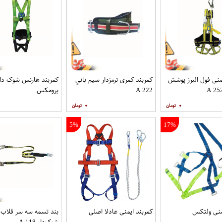
نی فول البرز پوشش
کمربند کمری ترمزدار سيم باني
کمربند هارنس شوک دار
A 222
پرومکس
۰
۰
5%
17%
منی ولتکس
کمربند ایمنی عادلا اصلی
بند تسمه سه سر قلاب
شوک‌دار A 118