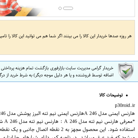
هر روزه صدها خریدار این کالا را می بینند اگر شما هم می توانید این کالا را تام
خریدار گرامی مدیریت سایت بازارفوری بازگشت تمام هزینه پرداختی
اضافه توسط فروشنده و یا هر دلیل موجه دیگر) به شرط خرید از درگ
توضیحات کالا
p30roid.ir
هارنس ایمنی مدل A 246هارنس ایمنی نیم تنه البرز پوشش مدل A 246
*مع
استفاده شود. این محصول مجهز به 2 
میشود که ضد عرق میباشد. در ناحیه کمر دارای شیارهای جا ابزاری 