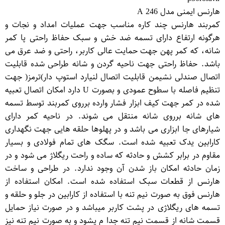
هارنس ایمنی مدل A 246
کمربند هارنس چند کاره مناسب جهت عملیات امداد و نجات و
هرگونه ارتفاع دارای تسمه ضد خش و سبک حفاظ راحتی پا کمر
شانه، که کمر پهن جهت حمایت عالی کاربر، راحتی و ضد عرق می
باشد. حفاظ راحتی جهت ناحیه گردن و شانه طراحی شده قابلیت
اتصال صندلی نشیمن قابلیت اتصال لنیارد استوپ دار)ترمز( جهت
تنظیم فاصله با سطوح عمودی و بصورت U دارد امکان اتصال تعبیه
شده در کمر جهت کیف ابزار فشار وارده برروی کمربند توسط تسمه
های شانه برروی شانه منتقل می شوند. در ناحیه کمر دارای
شیارهای جا ابزاری می باشد و در پهلوها حلقه هایی جهت نگهداری
کارابین یدک تعبیه شده است. سگک های تمام فولادی و بسیار
مقاوم در برابر کشش و حادثه که ساده و راحت ریگلاژ می شود و در
زمان حادثه امکان باز شدن آن وجود ندارد. در طراحی و ساخت
هارنس از قطعات سبک استفاده شده است. امکان استفاده از
هارنس فوق به صورت نیم تنه با استفاده از کارابین در جلو و حلقه و
تسمه های ریگلاژی در پشت کاربر میباشد و در صورت نیاز حمایل
قسمت شانه از قسمت نیم تنه جدا م یشود و به صورت نیم تنه نیز