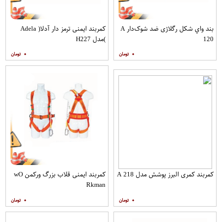
بند واي شكل رگلاژی ضد شوک‌دار A
کمربند ایمنی ترمز دار آدلا( Adela
120
)مدل H227
۰
۰
کمربند کمری البرز پوشش مدل A 218
کمربند ایمنی قلاب بزرگ ورکمن wO​
Rkman
۰
۰