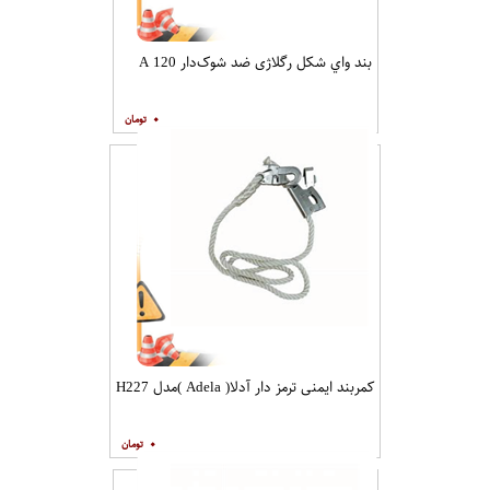
بند واي شكل رگلاژی ضد شوک‌دار A 120
۰
کمربند ایمنی ترمز دار آدلا( Adela )مدل H227
۰