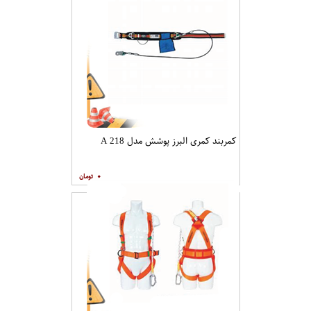
کمربند کمری البرز پوشش مدل A 218
۰