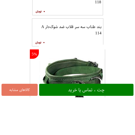
118
۰
بند طناب سه سر قلاب ضد شوک‌دار A
114
۰
5%
چت ، تماس یا خرید
کالاهای مشابه
کمربند ایمنی آدلا کد 667
۶,۰۰۰,۰۰۰