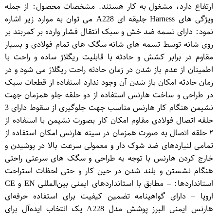
ارتفاع دارد، مشغول به کار هستند. مشخصات محصول: از جمله
ویژگی های Harness جلیقه ای A228 می توان به موارد زیر اشاره
نمود: دارای تسمه ضد خش و سبک انتقال فشار وارده بر کمربند بر
روی شانه توسط تسمه های شانه سگک های تمام فولادی و بسیار
مقاوم در برابر کشش و حادثه با قابلیت ریگلاژ ساده و راحت با
اطمینان از عدم باز شدن در زمان حادثه راحت ریگلاژ می شود و در
زمان حادثه امکان باز شدن آن وجود ندارد استفاده از قطعات سبک
در طراحی و ساخت هارنس استفاده از دو حلقه جلو همزمان جهت
نشیمن هنگام کار هارنس مناسب جهت جلوگیری از سقوط دارای 3
حلقه اتصال فولادی مقاوم امکان کار بصورت نشیمن با استفاده از
۲ حلقه اتصال به صورت همزمان در سینه هارنس امکان استفاده از
تمامی لنیاردهای ضد شوک دار و معمولی سرعت بالا در پوشیدن و
خارج کردن هارنس با توجه به طراحی و سگک های سرعتی راحتی
هنگام نشستن و بلند شدن در حین کار و حتی لحظات استراحت
استانداردها: – مطابق با استانداردهای ایمنی بین‌المللی EN و CE
اروپا – دارای گواهینامه تضمین کیفیت برای استفاده حرفه‌ای
هارنس ایمنی البرز پوشش مدل A228 یک انتخاب ایده‌آل برای