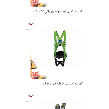
کمربند کمری ترمزدار سيم باني A 222
۰
کمربند هارنس شوک دار پرومکس
۰