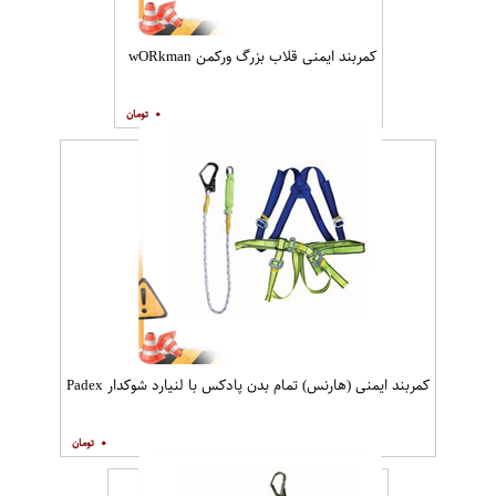
کمربند ایمنی قلاب بزرگ ورکمن wO​Rkman
۰
کمربند ایمنی (هارنس) تمام بدن پادکس با لنیارد شوکدار Padex
۰