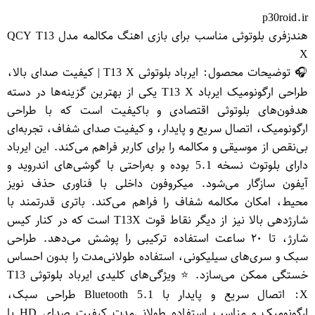
p30roid.ir
هندزفری بلوتوثی مناسب برای بازی اهنگ مکالمه مدل QCY T13
X
🎧 توضیحات محصول: ایرباد بلوتوثی T13 X | کیفیت صدای بالا،
طراحی ارگونومیک ایرباد T13 X یکی از بهترین گزینه‌ها در دسته
هدفون‌های بلوتوثی اقتصادی و باکیفیت است که با طراحی
ارگونومیک، اتصال سریع و پایدار، و کیفیت صدای شفاف، تجربه‌ای
بی‌نقص از موسیقی و مکالمه را برای کاربر فراهم می‌کند. این ایرباد
دارای بلوتوث نسخه 5.1 بوده و به‌راحتی با گوشی‌های اندروید و
آیفون سازگار می‌شود. میکروفون داخلی با فناوری حذف نویز
محیط، امکان مکالمه شفاف را فراهم می‌کند. باتری قدرتمند با
شارژدهی بالا نیز از دیگر نقاط قوت T13X است که در کنار کیس
شارژ، تا ۲۰ ساعت استفاده ترکیبی را پوشش می‌دهد. طراحی
سبک و سری‌های سیلیکونی، استفاده طولانی‌مدت را بدون احساس
خستگی ممکن می‌سازد. ⭐ ویژگی‌های کلیدی ایرباد بلوتوثی T13
X: اتصال سریع و پایدار با Bluetooth 5.1 طراحی سبک،
ارگونومیک و مناسب استفاده طولانی‌مدت کیفیت صدای HD با