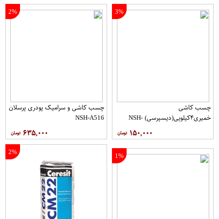
2%
3%
چسب کاشی
چسب کاشی و سرامیک پودری پرسلان
خمیری۴کیلویی(دیسپرسی) NSH-
NSH-A516
A514
۶۳۵,۰۰۰
۱۵۰,۰۰۰
2%
1%