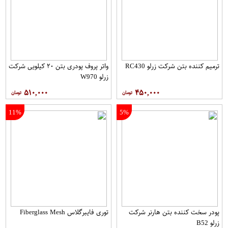
ترمیم کننده بتن شرکت زرلو RC430
واتر پروف پودری بتن ۲۰ کیلویی شرکت
زرلو W970
۵۱۰,۰۰۰
۴۵۰,۰۰۰
11%
5%
پودر سخت کننده بتن هارنر شرکت
توری فایبرگلاس Fiberglass Mesh
زرلو B52