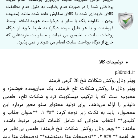
پرداختی شما را در صورت عدم رضایت به دلیل عدم مطابقت
کالای خریداری شده با کالای سفارش داده شده مانند (معیوب
بودن ، تفاوت رنگ یا سایز یا درخواست هزینه اضافه توسط
فروشنده و یا هر دلیل موجه دیگر) به شرط خرید از درگاه
پرداخت سایت ، تضمین می نماید و مسئولیت خریدهایی که
خارج از درگاه پرداخت سایت انجام می شوند را نمی پذیرد.
توضیحات کالا
p30roid.ir
ویفر ونال روکش شکلات تلخ 28 گرمی فرمند
ویفر ونال با روکش شکلات تلخ فرمند، یک میان‌وعده خوشمزه و
محبوب است که با ترکیب بیسکویت ترد و شکلات تلخ، طعمی
دلپذیر را ارائه می‌دهد. برای تولید محتوای سئو محور درباره این
محصول، باید به نکات زیر توجه کرد: ### ۱. **عنوان جذاب و
کلیدی** انتخاب عنوانی که شامل کلمات کلیدی مرتبط باشد،
مانند: **-ویفر ونال روکش شکلات تلخ فرمند؛ طعمی بی‌نظیر در
هر لقمه-** ### ۲. **توضیحات متا بهینه‌شده** توضیحات متا باید