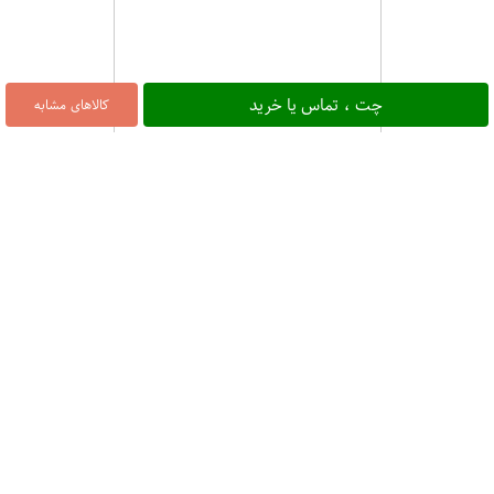
چت ، تماس یا خرید
کالاهای مشابه
چربی کاهش یافته 150 گرمی
۲۴,۵۰۰
شیرین عسل بیسکویت کرمدار کاکائو
120گرمی
۲۰,۰۰۰
شیرین عسل هیت ویفر کرم فندق 150
گرمی
۲۵,۰۰۰