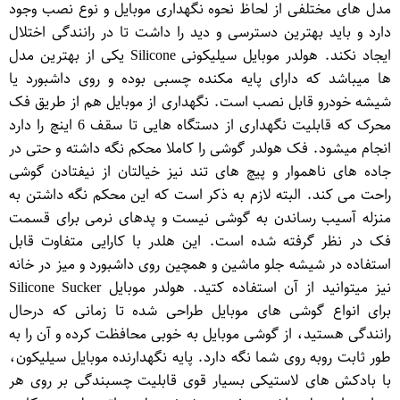
مدل های مختلفی از لحاظ نحوه نگهداری موبایل و نوع نصب وجود
دارد و باید بهترین دسترسی و دید را داشت تا در رانندگی اختلال
ایجاد نکند. هولدر موبایل سیلیکونی Silicone یکی از بهترین مدل
ها میباشد که دارای پایه مکنده چسبی بوده و روی داشبورد یا
شیشه خودرو قابل نصب است. نگهداری از موبایل هم از طریق فک
محرک که قابلیت نگهداری از دستگاه هایی تا سقف 6 اینچ را دارد
انجام میشود. فک هولدر گوشی را کاملا محکم نگه داشته و حتی در
جاده های ناهموار و پیچ های تند نیز خیالتان از نیفتادن گوشی
راحت می کند. البته لازم به ذکر است که این محکم نگه داشتن به
منزله آسیب رساندن به گوشی نیست و پدهای نرمی برای قسمت
فک در نظر گرفته شده است. این هلدر با کارایی متفاوت قابل
استفاده در شیشه جلو ماشین و همچین روی داشبورد و میز در خانه
نیز میتوانید از آن استفاده کتید. هولدر موبایل Silicone Sucker
برای انواع گوشی های موبایل طراحی شده تا زمانی که درحال
رانندگی هستید، از گوشی موبایل به خوبی محافظت کرده و آن را به
طور ثابت روبه روی شما نگه دارد. پایه نگهدارنده موبایل سیلیکون،
با بادکش های لاستیکی بسیار قوی قابلیت چسبندگی بر روی هر