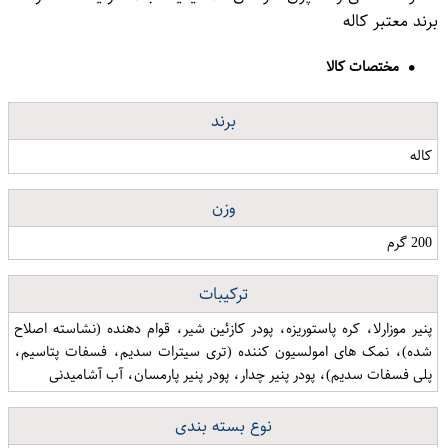
برند معتبر کاله
مختصات کالا
برند
کاله
وزن
200 گرم
ترکیبات
پنیر موزارلا، کره پاستوریزه، پودر کازئین شیر، قوام دهنده (نشاسته اصلاح
شده)، نمک های امولسیون کننده (تری سیترات سدیم، فسفات پتاسیم،
پلی فسفات سدیم)، پودر پنیر چدار، پودر پنیر پارمسان، آب آشامیدنی
نوع بسته بندی