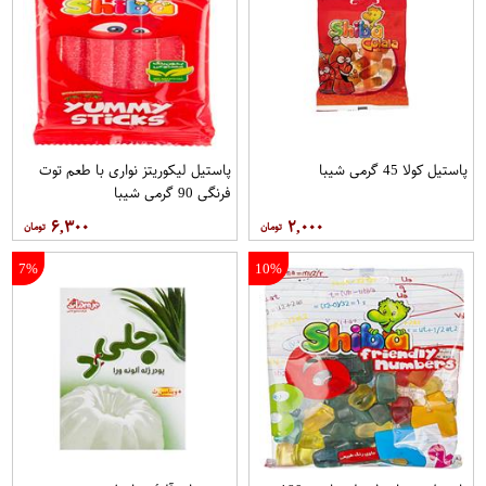
پاستيل کولا 45 گرمی شيبا
پاستیل لیکوریتز نواری با طعم توت
فرنگی 90 گرمی شیبا
۶,۳۰۰
۲,۰۰۰
7%
10%