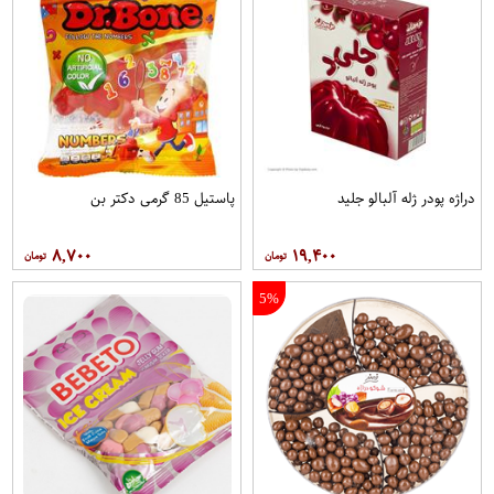
دراژه پودر ژله آلبالو جلید
پاستيل 85 گرمی دکتر بن
۸,۷۰۰
۱۹,۴۰۰
5%